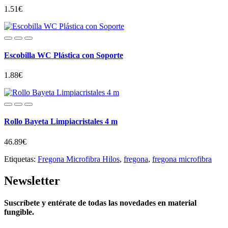
1.51€
Escobilla WC Plástica con Soporte
1.88€
Rollo Bayeta Limpiacristales 4 m
46.89€
Etiquetas:
Fregona Microfibra Hilos
,
fregona
,
fregona microfibra
Newsletter
Suscríbete y entérate de todas las novedades en material
fungible.