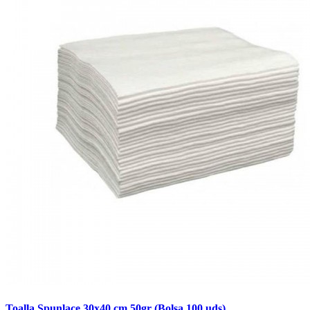
Toalla Spunlace 30x40 cm 50gr (Bolsa 100 uds)